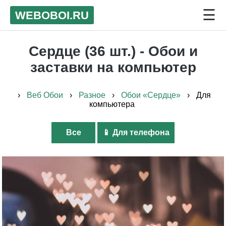
☰
WEB
OBOI
.RU
Сердце (36 шт.) - Обои и
заставки на компьютер
›
Веб Обои
›
Разное
›
Обои «Сердце»
›
Для
компьютера
Все
📱 Для телефона