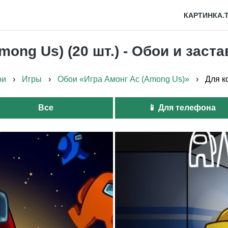
КАРТИНКА.
mong Us) (20 шт.) - Обои и заст
ои
›
Игры
›
Обои «Игра Амонг Ас (Among Us)»
›
Для к
Все
📱 Для телефона