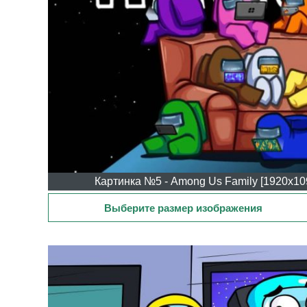
Картинка №5 - Among Us Family [1920x109