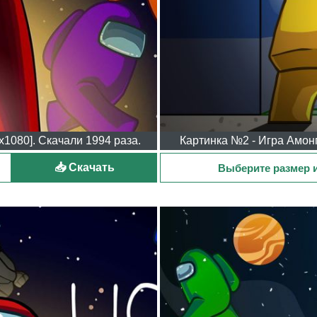
x1080]. Скачали 1994 раза.
Картинка №2 - Игра Амонг
📥 Скачать