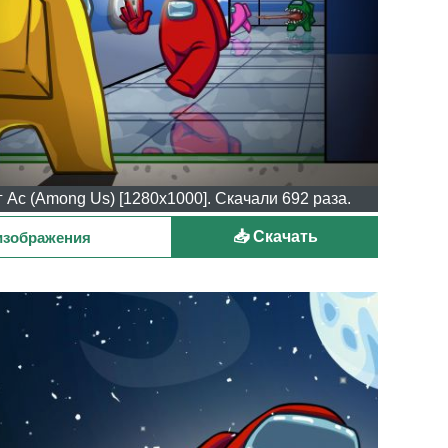
 Ас (Among Us) [1280x1000]. Скачали 692 раза.
📥 Скачать