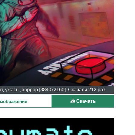
т, ужасы, хоррор [3840x2160]. Скачали 212 раз.
📥 Скачать