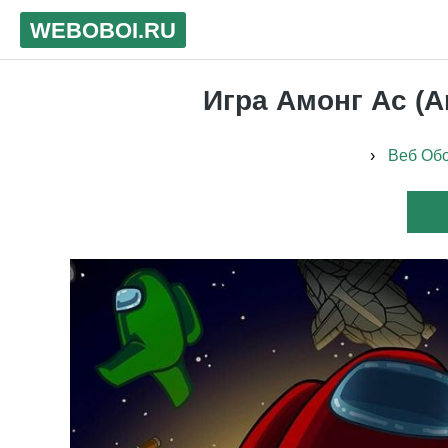
WEB
OBOI
.RU
Игра Амонг Ас (A
›
Веб Об