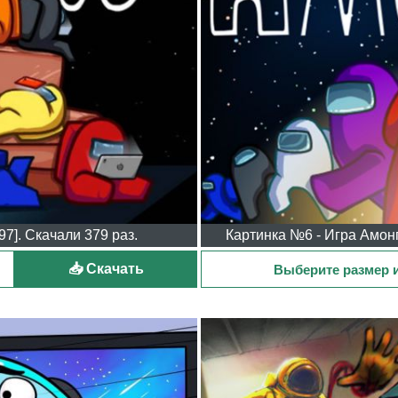
7]. Скачали 379 раз.
Картинка №6 - Игра Амонг
📥 Скачать