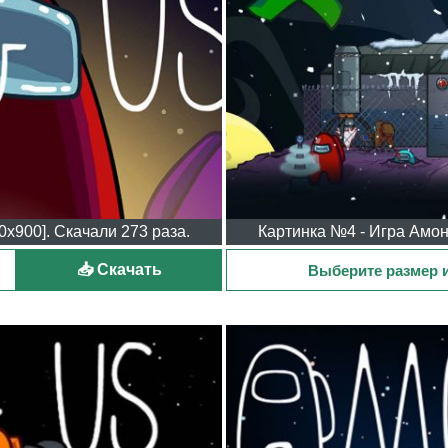
0x900]. Скачали 273 раза.
Картинка №4 - Игра Амонг
📥 Скачать