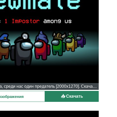
Картинка №10 - Член экипажа, среди нас один предатель [2000x1270]. Скачали 194 раза.
📥 Скачать