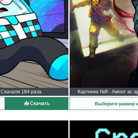
 Скачали 184 раза.
Картинка №8 - Амонг ас ар
📥 Скачать