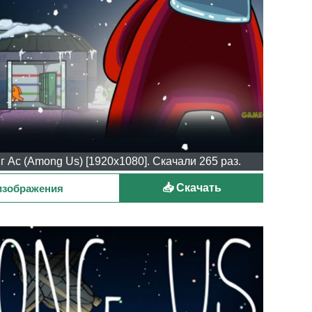
 Ас (Among Us) [1920x1080]. Скачали 265 раз.
📥 Скачать